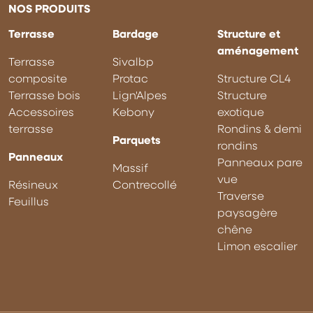
NOS PRODUITS
Terrasse
Bardage
Structure et
aménagement
Terrasse
Sivalbp
composite
Protac
Structure CL4
Terrasse bois
Lign'Alpes
Structure
Accessoires
Kebony
exotique
terrasse
Rondins & demi
Parquets
rondins
Panneaux
Panneaux pare
Massif
vue
Résineux
Contrecollé
Traverse
Feuillus
paysagère
chêne
Limon escalier